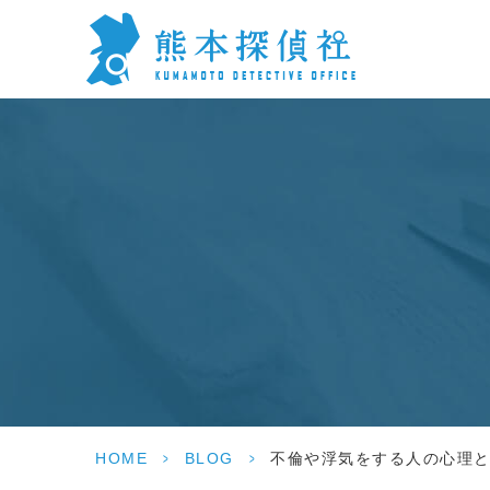
HOME
>
BLOG
>
不倫や浮気をする人の心理