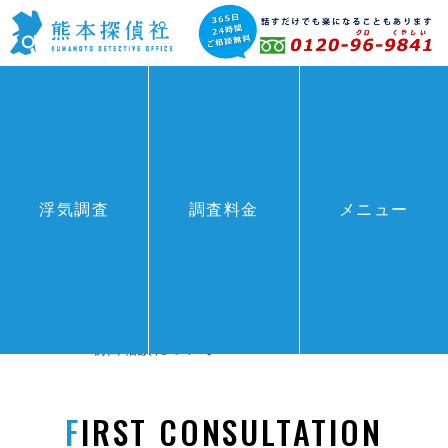
浮気調査
調査料金
メニュー
初回相談について
HOME
>
初回相談について
FIRST CONSULTATION