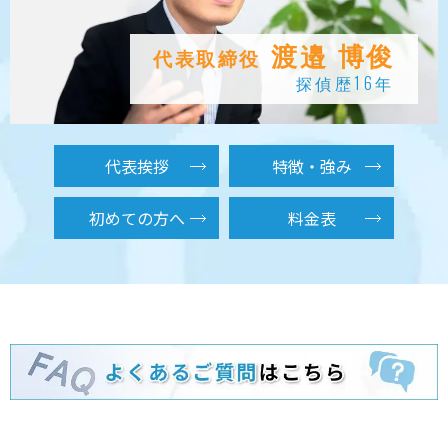
渡邉 博俊
代表取締役
探偵歴16年
代表挨拶
特徴・強み
初めての方へ
料金表