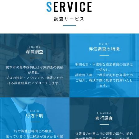
SERVICE
調査サービス
FEATURE
CHEATING
浮気調査の特徴
浮気調査
明朗会計・不透明な追加費用の請求は
熊本市の熊本探偵社は浮気調査の実績
一切なし。
が多数。
調査終了後、ご希望があれば弁護士の
プロの技術・ノウハウでご満足いただ
ご紹介、相談の際に無償で同席いたし
ける調査結果にアプローチします。
ます。
MISSING
BEHAVIORAL
行方不明
素行調査
行方調査は時間との勝負。
従業員の仕事ぶりの調査のほか、婚約
迷っているうちに解決が遠ざかる可能
者の素行調査、お子様がいじめに遭っ