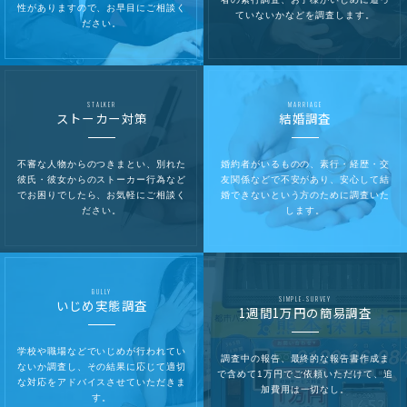
性がありますので、お早目にご相談く
ていないかなどを調査します。
ださい。
STALKER
MARRIAGE
ストーカー対策
結婚調査
不審な人物からのつきまとい、別れた
婚約者がいるものの、素行・経歴・交
彼氏・彼女からのストーカー行為など
友関係などで不安があり、安心して結
でお困りでしたら、お気軽にご相談く
婚できないという方のために調査いた
ださい。
します。
BULLY
SIMPLE-SURVEY
いじめ実態調査
1週間1万円の簡易調査
学校や職場などでいじめが行われてい
調査中の報告、最終的な報告書作成ま
ないか調査し、その結果に応じて適切
で含めて1万円でご依頼いただけて、追
な対応をアドバイスさせていただきま
加費用は一切なし。
す。