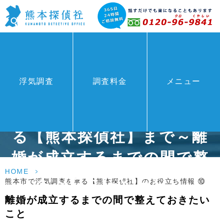
熊本で探偵をお探しなら有
浮気調査
調査料金
メニュー
名な探偵事務所に引けを取
らない調査力で証拠収集す
る【熊本探偵社】まで～離
婚が成立するまでの間で整
HOME
>
えておきたいこと～
熊本市で浮気調査を承る【熊本探偵社】のお役立ち情報 ⑩
離婚が成立するまでの間で整えておきたい
こと