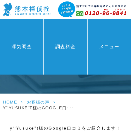
浮気調査
調査料金
メニュー
お客様の声
HOME
>
お客様の声
>
Y‘‘YUSUKE”T様のGOOGLE口･･･
y‘‘Yusuke”t様のGoogle口コミをご紹介します！