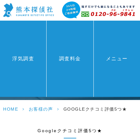
浮気調査
調査料金
メニュー
お客様の声
HOME
>
お客様の声
>
GOOGLEクチコミ評価5つ★
Googleクチコミ評価5つ★