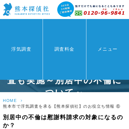
熊本市で不倫調査・浮気調
浮気調査
調査料金
メニュー
査に特化した【熊本探偵
社】は料金が1万円の簡易調
査も実施～別居中の不倫に
ついて～
HOME
>
熊本市で浮気調査を承る【熊本探偵社】のお役立ち情報 ⑥
別居中の不倫は慰謝料請求の対象になるの
か？