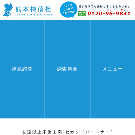
BLOG
浮気調査
調査料金
メニュー
HOME
>
BLOG
>
友達以上不倫未満”セカンドパートナー”
友達以上不倫未満”セカンドパートナー”