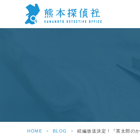
HOME
>
BLOG
>
続編放送決定！『英太郎のかた