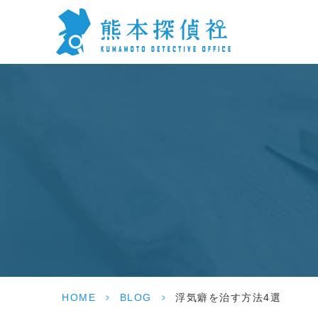
HOME
>
BLOG
>
浮気癖を治す方法4選