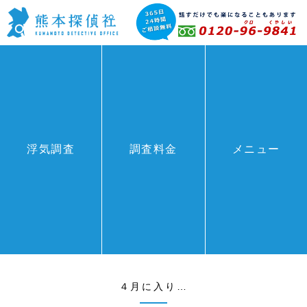
BLOG
浮気調査
調査料金
メニュー
HOME
>
BLOG
>
４月に入り…
４月に入り…