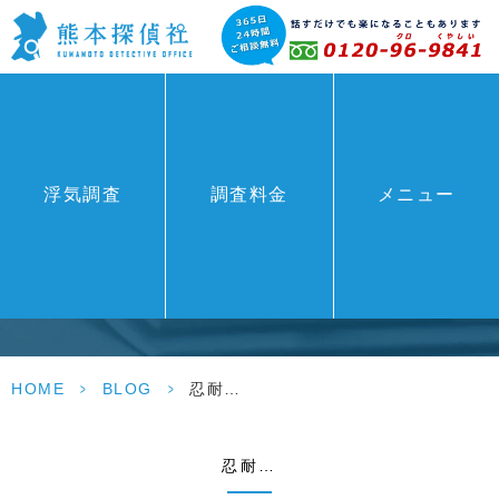
浮気調査
調査料金
メニュー
BLOG
HOME
>
BLOG
>
忍耐…
忍耐…