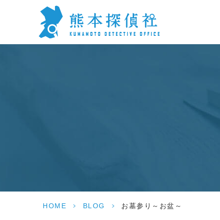
HOME
>
BLOG
>
お墓参り～お盆～